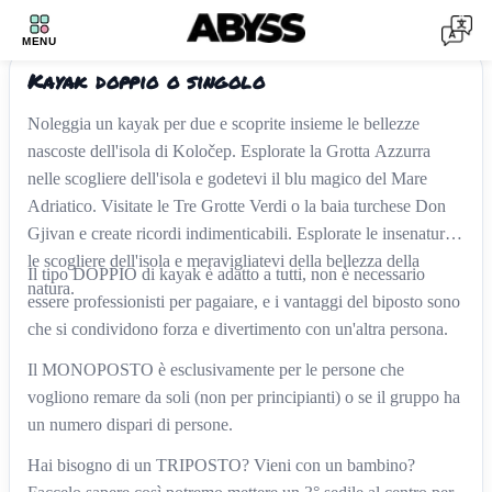
KAYAK DOPPIO
1
/
3
MENU
‹
›
Kayak doppio o singolo
Noleggia un kayak per due e scoprite insieme le bellezze
nascoste dell'isola di Koločep. Esplorate la Grotta Azzurra
nelle scogliere dell'isola e godetevi il blu magico del Mare
Adriatico. Visitate le Tre Grotte Verdi o la baia turchese Don
Gjivan e create ricordi indimenticabili. Esplorate le insenature e
le scogliere dell'isola e meravigliatevi della bellezza della
Il tipo DOPPIO di kayak è adatto a tutti, non è necessario
natura.
essere professionisti per pagaiare, e i vantaggi del biposto sono
che si condividono forza e divertimento con un'altra persona.
Il MONOPOSTO è esclusivamente per le persone che
vogliono remare da soli (non per principianti) o se il gruppo ha
un numero dispari di persone.
Hai bisogno di un TRIPOSTO? Vieni con un bambino?