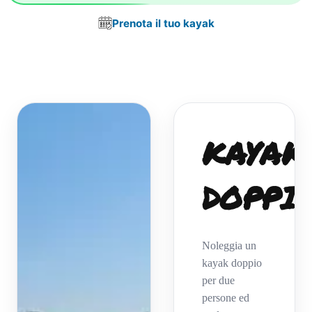
Prenota il tuo kayak
KAYAK
DOPPI
Noleggia un
kayak doppio
per due
persone ed