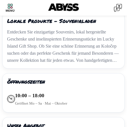
LUCKY ISLAND
1
/
3
MENÜ
‹
›
Lokale Produkte - Souvenirladen
Entdecken Sie einzigartige Souvenirs, lokal hergestellte
Geschenke und inselinspierten Erinnerungsstücke im Lucky
Island Gift Shop. Ob Sie eine schöne Erinnerung an Koločep
suchen oder das perfekte Geschenk für jemand Besonderen —
unsere Kollektion hat für jeden etwas. Von handgefertigten
Kerzen und lokalen Lebensmitteln bis hin zur Inselkunst — ein
kleines Stück Koločep wartet auf Sie.
Öffnungszeiten
10:00 – 18:00
Geöffnet Mo – Sa · Mai – Oktober
Unser Angebot