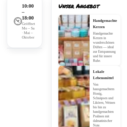
Unser Angebot
10:00
–
18:00
Handgemachte
Geöffnet
Kerzen
Mo – Sa
· Mai –
Handgemachte
Oktober
Kerzen in
wunderschönen
Düften — ideal
zur Entspannung
und für innere
Ruhe.
Lokale
Lebensmittel
Von
hausgemachtem
Honig,
Schnäpsen und
Likören, Weinen
bis hin zu
handgemachten
Pralinen mit
dalmatinischer
Note.