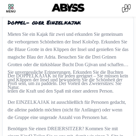
DOPPELKAJAK
1
/
3
MENÜ
‹
›
Doppel- oder Einzelkajak
Mieten Sie ein Kajak für zwei und erkunden Sie gemeinsam
die verborgenen Schönheiten der Insel Koločep. Erkunden Sie
die Blaue Grotte in den Klippen der Insel und genießen Sie das
magische Blau der Adria. Besuchen Sie die Drei Grünen
Grotten oder die türkisblaue Bucht Don Gjivan und schaffen
Sie unvergessliche Erinnerungen. Erkunden Sie die Buchten
Der DOPPELKAJAK ist für jeden geeignet – Sie müssen kein
und Klippen der Insel und bewundern Sie die Schönheit der
Profi sein, um zu paddeln. Der Vorteil des Zweiersitzes: Sie
Natur.
teilen die Kraft und den Spaß mit einer anderen Person.
Der EINZELKAJAK ist ausschließlich für Personen gedacht,
die alleine paddeln möchten (nicht für Anfänger) oder wenn
die Gruppe eine ungerade Anzahl von Personen hat.
Benötigen Sie einen DREIERSITZER? Kommen Sie mit