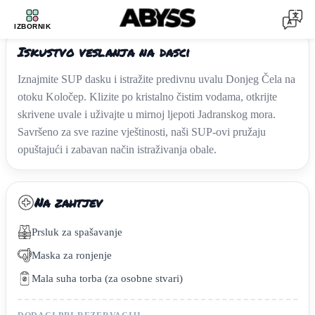
PADDLE BOARD
1
/
3
IZBORNIK
‹
›
Iskustvo veslanja na dasci
Iznajmite SUP dasku i istražite predivnu uvalu Donjeg Čela na
otoku Koločep. Klizite po kristalno čistim vodama, otkrijte
skrivene uvale i uživajte u mirnoj ljepoti Jadranskog mora.
Savršeno za sve razine vještinosti, naši SUP-ovi pružaju
opuštajući i zabavan način istraživanja obale.
Na zahtjev
Prsluk za spašavanje
Maska za ronjenje
Mala suha torba (za osobne stvari)