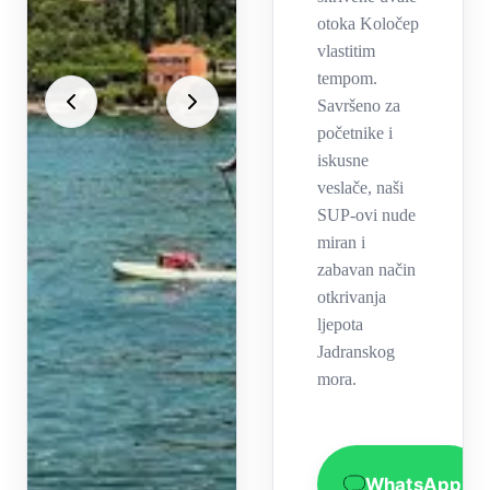
otoka Koločep
vlastitim
tempom.
Savršeno za
početnike i
iskusne
veslače, naši
SUP-ovi nude
miran i
zabavan način
otkrivanja
ljepota
Jadranskog
mora.
WhatsApp