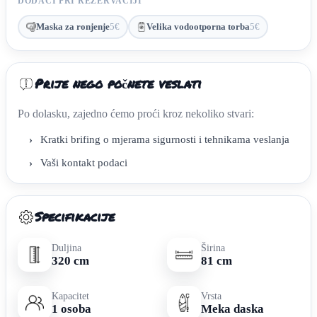
DODACI PRI REZERVACIJI
Maska za ronjenje
5€
Velika vodootporna torba
5€
Prije nego počnete veslati
Po dolasku, zajedno ćemo proći kroz nekoliko stvari:
›
Kratki brifing o mjerama sigurnosti i tehnikama veslanja
›
Vaši kontakt podaci
Specifikacije
Duljina
Širina
320 cm
81 cm
Kapacitet
Vrsta
1 osoba
Meka daska