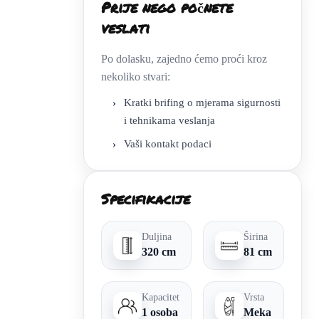
Prije nego počnete
veslati
Po dolasku, zajedno ćemo proći kroz
nekoliko stvari:
›
Kratki brifing o mjerama sigurnosti
i tehnikama veslanja
›
Vaši kontakt podaci
Specifikacije
Duljina
Širina
320 cm
81 cm
Kapacitet
Vrsta
1 osoba
Meka