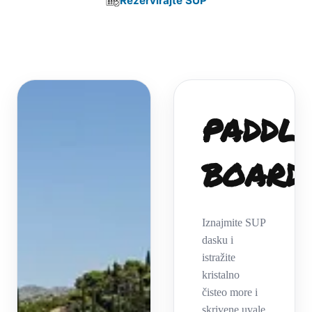
Rezervirajte SUP
PADDL
BOARD
Iznajmite SUP
dasku i
istražite
kristalno
čisteo more i
skrivene uvale