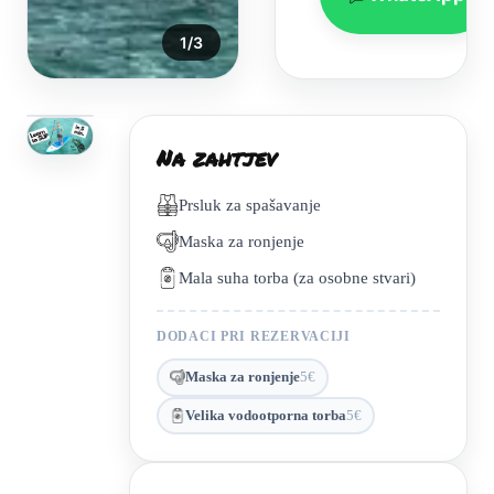
1
/
3
Na zahtjev
Prsluk za spašavanje
Maska za ronjenje
Mala suha torba (za osobne stvari)
DODACI PRI REZERVACIJI
Maska za ronjenje
5€
Velika vodootporna torba
5€