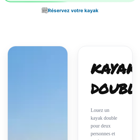
Réservez votre kayak
KAYAK
DOUBL
Louez un
kayak double
pour deux
personnes et